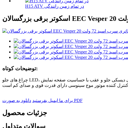
H15 ATV در تمام زمین رانندگی
توضیحات کوتاه:
چراغ های جلو LED، روشنایی بالا و صرفه جویی در انرژی، ترمزهای دیسکی جلو و عقب با حساسیت صفحه نمایش LED، بصری خوب. استارت بدون کلید، 5-7 ثانیه بدون عمل قفل خودکار، راحت و سریع و
دانلود به صورت PDF
برای ما ایمیل بفرستید
جزئیات محصول
سوالات متداول