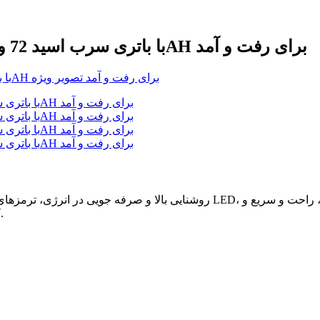
اسکوتر برقی بزرگسالان EEC Vesper با باتری سرب اسید 72 ولت 20AH برای رفت و آمد
کنترل کننده موتور موج سینوسی دارای قدرت قوی و صدای کم است.