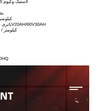
لاستیک وکیوم 120-70/12 اینچ
بش
65 کیلو
باتری سرب اسید 72V20AH/60V30AH
55 کیلومتر / 65 کیلومتر
40HQ