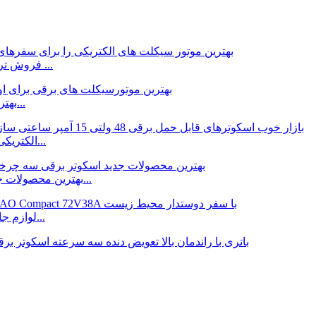
WLAOHot فروش ترمزهای دیسکی پایدار بهترین موتور الکتریکی ...
SAIY New In Stylish 60V32AH بهترین موتور سیکلت برقی...
B3 بازار خوب چینی سازگار با محیط زیست 48V 15Ah الکتریکی...
XCHI بهترین محصولات جدید سبک و چابک با سرعت 40 کیلومتر در ساعت...
BDAO عمده فروشی فشرده 72V38A لوازم جانبی ارزان قیمت...