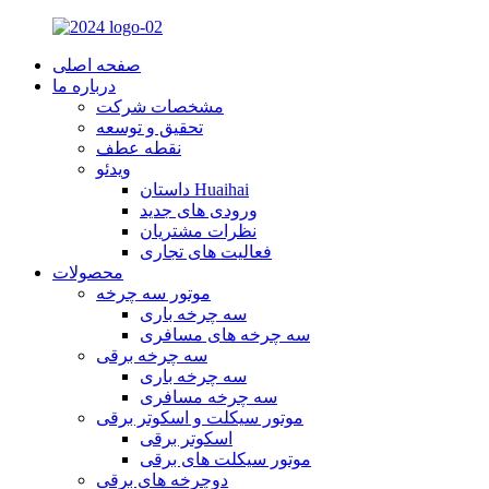
صفحه اصلی
درباره ما
مشخصات شرکت
تحقیق و توسعه
نقطه عطف
ویدئو
داستان Huaihai
ورودی های جدید
نظرات مشتریان
فعالیت های تجاری
محصولات
موتور سه چرخه
سه چرخه باری
سه چرخه های مسافری
سه چرخه برقی
سه چرخه باری
سه چرخه مسافری
موتور سیکلت و اسکوتر برقی
اسکوتر برقی
موتور سیکلت های برقی
دوچرخه های برقی