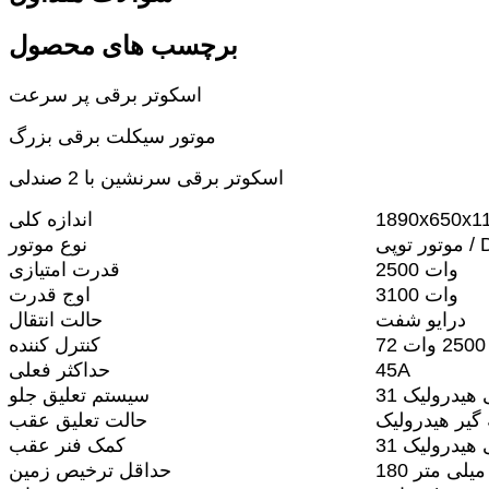
برچسب های محصول
اسکوتر برقی پر سرعت
موتور سیکلت برقی بزرگ
اسکوتر برقی سرنشین با 2 صندلی
1890x650x1
اندازه کلی
نوع موتور
2500 وات
قدرت امتیازی
3100 وات
اوج قدرت
درایو شفت
حالت انتقال
ت
کنترل کننده
45A
حداکثر فعلی
یی هیدرولیک
سیستم تعلیق جلو
گیر هیدرولیک
حالت تعلیق عقب
یی هیدرولیک
کمک فنر عقب
180 میلی متر
حداقل ترخیص زمین