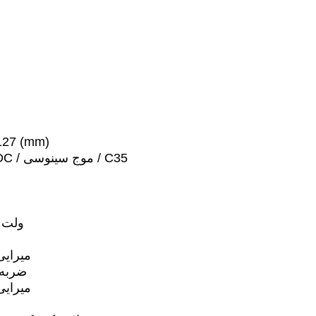
127 (mm)
موتور توپی / DC / موج سینوسی / C35
72 ولت 2500 وا
31 میرا
ضربه 
31 میرا