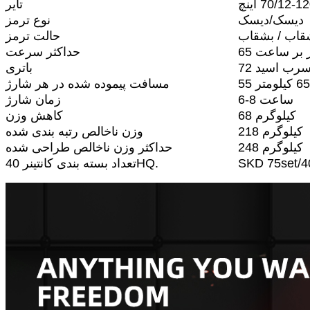
تایر
دیسک/دیسک
نوع ترمز
قاب / بشقاب
حالت ترمز
متر بر ساعت
حداکثر سرعت
باتری
مسافت پیموده شده در هر شارژ
6-8 ساعت
زمان شارژ
68 کیلوگرم
کاهش وزن
218 کیلوگرم
وزن ناخالص رتبه بندی شده
248 کیلوگرم
حداکثر وزن ناخالص طراحی شده
SKD 75set/
تعداد بسته بندی کانتینر 40HQ.