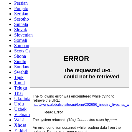
Persian
Punjabi
Serbian
Sesotho
Sinhala
Slovak
Slovenian
Somali
Samoan
Scots Gaelic
Shona
Sindhi
Sundanese
Swahili
Tajik
Tamil
Telugu
Thai
Ukrainian
Urdu
Uzbek
Vietnamese
Welsh
Xhosa
Yiddish