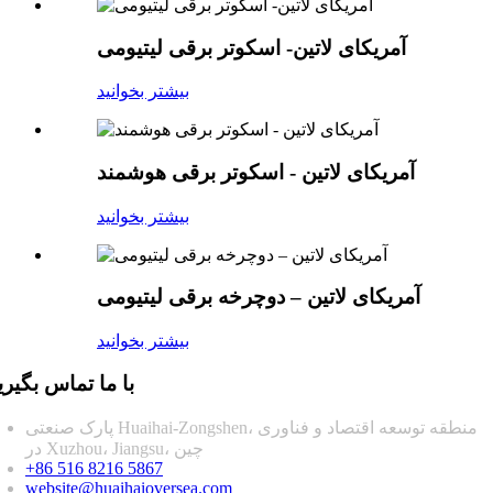
آمریکای لاتین- اسکوتر برقی لیتیومی
بیشتر بخوانید
آمریکای لاتین - اسکوتر برقی هوشمند
بیشتر بخوانید
آمریکای لاتین – دوچرخه برقی لیتیومی
بیشتر بخوانید
با ما تماس بگیری
پارک صنعتی Huaihai-Zongshen، منطقه توسعه اقتصاد و فناوری
در Xuzhou، Jiangsu، چین
+86 516 8216 5867
website@huaihaioversea.com