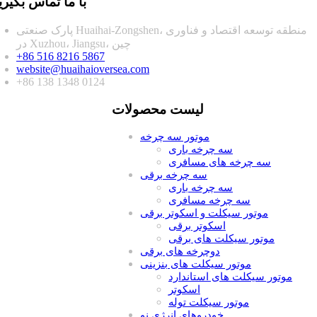
با ما تماس بگیری
پارک صنعتی Huaihai-Zongshen، منطقه توسعه اقتصاد و فناوری
در Xuzhou، Jiangsu، چین
+86 516 8216 5867
website@huaihaioversea.com
+86 138 1348 0124
لیست محصولات
موتور سه چرخه
سه چرخه باری
سه چرخه های مسافری
سه چرخه برقی
سه چرخه باری
سه چرخه مسافری
موتور سیکلت و اسکوتر برقی
اسکوتر برقی
موتور سیکلت های برقی
دوچرخه های برقی
موتور سیکلت های بنزینی
موتور سیکلت های استاندارد
اسکوتر
موتور سیکلت توله
خودروهای انرژی نو