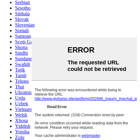
Serbian
Sesotho
Sinhala
Slovak
Slovenian
Somali
Samoan
Scots Gaelic
Shona
Sindhi
Sundanese
Swahili
Tajik
Tamil
Telugu
Thai
Ukrainian
Urdu
Uzbek
Vietnamese
Welsh
Xhosa
Yiddish
Yoruba
Zulu