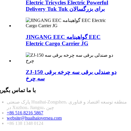
Electric Tricycles Electric Powerful
Delivery Tuk Tuk برای بزرگسالان
JINGANG EEC گواهینامه EEC
Electric Cargo Carrier JG
ZJ-150 دو صندلی برقی سه چرخه برقی
سه چرخ
با ما تماس بگیری
پارک صنعتی Huaihai-Zongshen، منطقه توسعه اقتصاد و فناوری
در Xuzhou، Jiangsu، چین
+86 516 8216 5867
website@huaihaioversea.com
+86 138 1348 0124