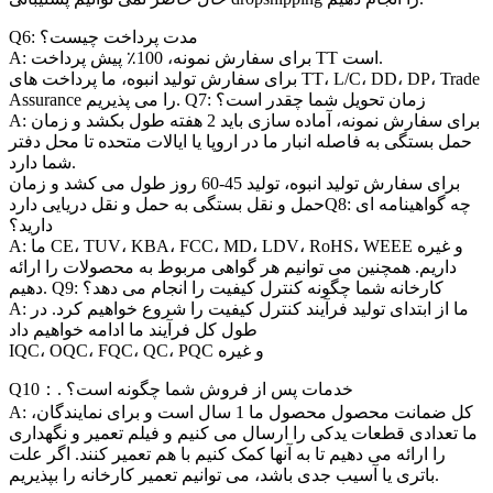
Q6: مدت پرداخت چیست؟
A: برای سفارش نمونه، 100٪ پیش پرداخت TT است.
برای سفارش تولید انبوه، ما پرداخت های TT، L/C، DD، DP، Trade
Assurance را می پذیریم. Q7: زمان تحویل شما چقدر است؟
A: برای سفارش نمونه، آماده سازی باید 2 هفته طول بکشد و زمان
حمل بستگی به فاصله انبار ما در اروپا یا ایالات متحده تا محل دفتر
شما دارد.
برای سفارش تولید انبوه، تولید 45-60 روز طول می کشد و زمان
حمل و نقل بستگی به حمل و نقل دریایی داردQ8: چه گواهینامه ای
دارید؟
A: ما CE، TUV، KBA، FCC، MD، LDV، RoHS، WEEE و غیره
داریم. همچنین می توانیم هر گواهی مربوط به محصولات را ارائه
دهیم. Q9: کارخانه شما چگونه کنترل کیفیت را انجام می دهد؟
A: ما از ابتدای تولید فرآیند کنترل کیفیت را شروع خواهیم کرد. در
طول کل فرآیند ما ادامه خواهیم داد
IQC، OQC، FQC، QC، PQC و غیره
Q10：. خدمات پس از فروش شما چگونه است؟
A: کل ضمانت محصول محصول ما 1 سال است و برای نمایندگان،
ما تعدادی قطعات یدکی را ارسال می کنیم و فیلم تعمیر و نگهداری
را ارائه می دهیم تا به آنها کمک کنیم با هم تعمیر کنند. اگر علت
باتری یا آسیب جدی باشد، می توانیم تعمیر کارخانه را بپذیریم.