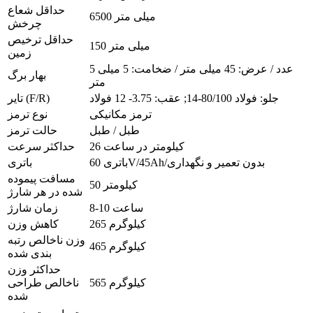
حداقل شعاع
6500 میلی متر
چرخش
حداقل ترخیص
150 میلی متر
زمین
5 عدد / عرض: 45 میلی متر / ضخامت: 5 میلی
بهار برگ
متر
جلو: فولاد 80/100-14; عقب: 3.75- 12 فولاد
تایر (F/R)
ترمز مکانیکی
نوع ترمز
طبل / طبل
حالت ترمز
26 کیلومتر در ساعت
حداکثر سرعت
باتری 60V/45Ah/بدون تعمیر و نگهداری
باتری
مسافت پیموده
50 کیلومتر
شده در هر شارژ
8-10 ساعت
زمان شارژ
265 کیلوگرم
کاهش وزن
وزن ناخالص رتبه
465 کیلوگرم
بندی شده
حداکثر وزن
565 کیلوگرم
ناخالص طراحی
شده