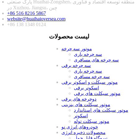
پارک صنعتی Huaihai-Zongshen، منطقه توسعه اقتصاد و فناوری
در Xuzhou، Jiangsu، چین
+86 516 8216 5867
website@huaihaioversea.com
+86 138 1348 0124
لیست محصولات
موتور سه چرخه
سه چرخه باری
سه چرخه های مسافری
سه چرخه برقی
سه چرخه باری
سه چرخه مسافری
موتور سیکلت و اسکوتر برقی
اسکوتر برقی
موتور سیکلت های برقی
دوچرخه های برقی
موتور سیکلت های بنزینی
موتور سیکلت های استاندارد
اسکوتر
موتور سیکلت توله
خودروهای انرژی نو
محصولات ذخیره انرژی
نیروگاه قابل حمل