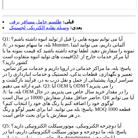
قبلی:
طلسم حامل مسافر برقی
بعدی:
وسیله نقلیه الکتریکی لجستیک
Q1: آیا می توانم نمونه هایی را قبل از تولید انبوه داشته باشم؟
A: بله، ما سهام نمونه در Munster، آلمانی داریم، می توانید ابتدا
نمونه را سفارش دهید. لطفا توجه داشته باشید که قیمت نمونه ما با
قیمت های تولید انبوه متفاوت استQ2: آیا مرکز خدمات خارج از
کشور دارید؟
پاسخ: بله، ما مراکز خدماتی در اروپا داریم و خدمات مرکز تماس،
تعمیر و نگهداری، قطعات یدکی، لجستیک و خدمات انبارداری را در
سراسر اروپا، پشتیبانی از حمل و نقل درب به در، فرآیند بازگشت و
غیره ارائه می دهیم. Q3: آیا OEM یا ODM را می پذیرید؟
A: بله، ما OEM را در مقدار خرید سال خاص می پذیریم. در حال
حاضر حداقل مقدار سفارش 10000 در سال است. Q4: آیا می توانم
لوگوی خود را اضافه کنم یا رنگ های خود را انتخاب کنم؟
پاسخ: بله می توانید. اما برای تغییر لوگو و رنگ، MOQ 1000 قطعه
در هر سفارش یا برای بحث خاص است.
Q5: آیا دوچرخه الکترونیکی، موتورسیکلت الکترونیکی دارید؟
پاسخ: بله، ما دوچرخه و موتور سیکلت الکترونیکی داریم، اما در
حال حاضر نمی توانیم پشتیبانی dropshipping را انجام دهیم.