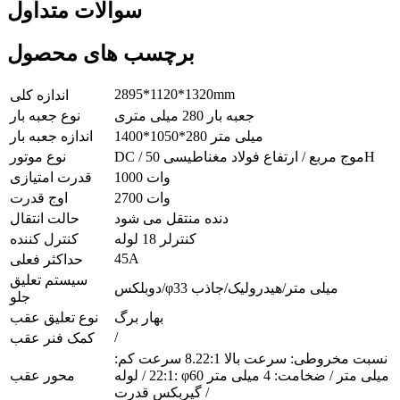
سوالات متداول
برچسب های محصول
2895*1120*1320mm
اندازه کلی
جعبه بار 280 میلی متری
نوع جعبه بار
1400*1050*280 میلی متر
اندازه جعبه بار
DC / موج مربع / ارتفاع فولاد مغناطیسی 50H
نوع موتور
1000 وات
قدرت امتیازی
2700 وات
اوج قدرت
دنده منتقل می شود
حالت انتقال
کنترلر 18 لوله
کنترل کننده
45A
حداکثر فعلی
سیستم تعلیق
دوبلکس/φ33 میلی متر/هیدرولیک/جاذب
جلو
بهار برگ
نوع تعلیق عقب
/
کمک فنر عقب
نسبت مخروطی: سرعت بالا 8.22:1 سرعت کم:
22:1 / لوله: φ60 میلی متر / ضخامت: 4 میلی متر
محور عقب
/ گیربکس قدرت