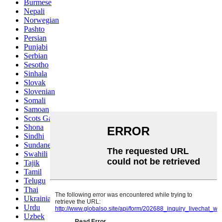
Burmese
Nepali
Norwegian
Pashto
Persian
Punjabi
Serbian
Sesotho
Sinhala
Slovak
Slovenian
Somali
Samoan
Scots Gaelic
Shona
Sindhi
Sundanese
Swahili
Tajik
Tamil
Telugu
Thai
Ukrainian
Urdu
Uzbek