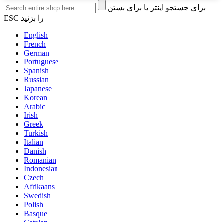
برای جستجو اینتر یا برای بستن
ESC را بزنید
English
French
German
Portuguese
Spanish
Russian
Japanese
Korean
Arabic
Irish
Greek
Turkish
Italian
Danish
Romanian
Indonesian
Czech
Afrikaans
Swedish
Polish
Basque