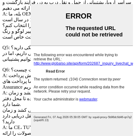
سراسر اروپا، پشتیبانی از حمل و نقل درب به در، فرآیند بازگشت و
غیره ارائه می دهیم. Q3: آیا OEM یا ODM را می پذیرید؟
A: بله، ما OEM را در مقدار خرید سال خاص می پذیریم. در حال
حاضر حداقل مقدار سفارش 10000 در سال است. Q4: آیا می توانم
لوگوی خود را اضافه کنم یا رنگ های خود را انتخاب کنم؟
پاسخ: بله می توانید. اما برای تغییر لوگو و رنگ، MOQ 1000 قطعه
در هر سفارش یا برای بحث خاص است.
Q5: آیا دوچرخه الکترونیکی، موتورسیکلت الکترونیکی دارید؟
پاسخ: بله، ما دوچرخه و موتور سیکلت الکترونیکی داریم، اما در
حال حاضر نمی توانیم پشتیبانی dropshipping را انجام دهیم.
Q6: مدت پرداخت چیست؟
A: برای سفارش نمونه، 100٪ پیش پرداخت TT است.
برای سفارش تولید انبوه، ما پرداخت های TT، L/C، DD، DP، Trade
Assurance را می پذیریم. Q7: زمان تحویل شما چقدر است؟
A: برای سفارش نمونه، آماده سازی باید 2 هفته طول بکشد و زمان
حمل بستگی به فاصله انبار ما در اروپا یا ایالات متحده تا محل دفتر
شما دارد.
برای سفارش تولید انبوه، تولید 45-60 روز طول می کشد و زمان
حمل و نقل بستگی به حمل و نقل دریایی داردQ8: چه گواهینامه ای
دارید؟
A: ما CE، TUV، KBA، FCC، MD، LDV، RoHS، WEEE و غیره
داریم. همچنین می توانیم هر گواهی مربوط به محصولات را ارائه